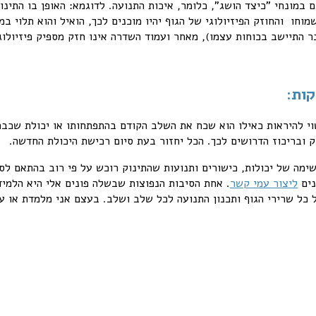
 במונחי "כיצד הושג", כלומר, איכות התנועה. לדוגמא: האופן בו התינו
ו והחוזק הפיזיולוגי של הגוף יהיו מוכנים לכך, הואיל והוא תלוי ב
ות:
י להיראות כאילו הוא שכח את השלב הקודם בהתפתחותו או יכולת שכב
ק ובריכוז הדרושים לכך. הכל יחזור בעת סיום רכישת היכולת החדשה.
מה של יכולות, כישורים ותנועות שהתינוק רוכש על פי רוב בהתאם לסדר
נים
ליצור עמי קשר
. אחת הסיבות הנפוצות שבשלה פונים אלי היא הלמיד
 כל שרירי הגוף ותכנון התנועה לכל שלב ושלב. בעצם אני מלמדת או עו