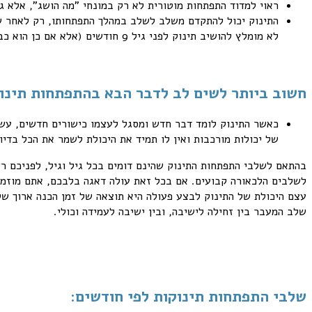
ראוי למדוד התפתחות מוטורית לא רק במונחי "מה הושג", אלא גם
התינוק יכול להתקדם משלב לשלב במהלך התפתחותו, רק לאחר שמוח
לא מומלץ להושיב תינוק לפני גיל 9 חודשים (אלא אם כן הוא כבר התיישב בכוחות עצמו), מאחר ועמוד השדרה אינו חזק מספיק פיזיולוגית למצב ישיבה והחזקת משקל הגוף.
חשוב ביותר לשים לב לדבר הבא בהתפתחות תינוק
כאשר התינוק לומד דבר חדש ומסגל לעצמו כישורים חדשים, עשו
של יכולות מורכבות ואין לו תמיד את היכולת לשמר את הכל בדיו
בהתאם לשלבי התפתחות התינוק שהינם דומים בכל גיל וגיל, לפניכם רשי
לשלבים הלכאורה קבועים. אם בכל זאת עולה דאגה בלבכם, אתם מוזמ
עצם היכולת של התינוק לבצע פעולה היא תוצאה של זמן הכנה ארוך של
שלב המעבר בין זחילה לישיבה, ובין ישיבה לעמידה וכולי.
שלבי התפתחות תינוקות לפי חודשים: