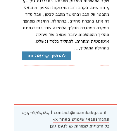
שלב התהפכות התינוק מתרחש בסביבות גיל 5-
4 חודשים. בקרב רוב התינוקות ההיפוך מתבצע
מהבטן אל הגב ובהמשך מהגב לבטן, אבל סדר
זה אינו בהכרח מחייב. בהתחלה, התינוק מתהפך
במקרה במסגרת תהליך הלמידה שבו בהדרגתיות
תהליך ההתהפכות עובר ממצב של פעולה
אוטומטית ומקרית, לתהליך נלמד ונשלט.
בתחילת התהליך,...
להמשך קריאה >>
054-6764184
|
contact@noambaby.co.il
תקנון ותנאי שימוש באתר >>
כל הזכויות שמורות © לנעם גונן